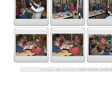
Total images:
195
| Last update:
11/9/13 8:28 PM
|
Zdeněk Wag