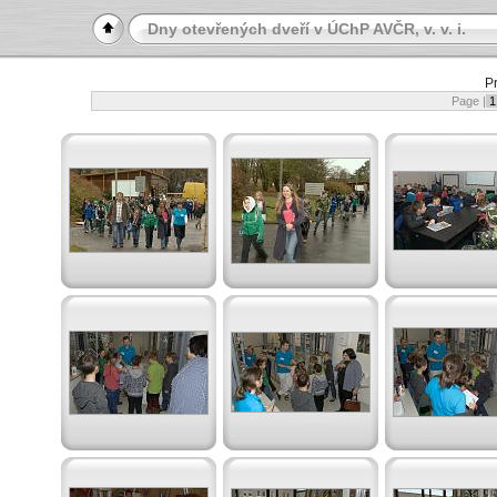
Dny otevřených dveří v ÚChP AVČR, v. v. i.
P
Page |